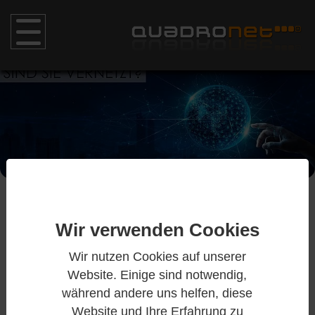
Zum Hauptinhalt springen
Wir verwenden Cookies
Wir verwenden Cookies
SPEZIELLE ÜBERPRÜFUNGEN /
SOCIALMEDIA /
Zur Verbesserung der Webseite
Wir nutzen Cookies auf unserer
OFFPAGEOPTIMIERUNGEN
Website. Einige sind notwendig,
nutzen wir Cookies zur Analyse
während andere uns helfen, diese
Website und Ihre Erfahrung zu